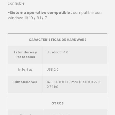
confiable
-Sistema operativo compatible
: compatible con
Windows 11/ 10 / 8.1 / 7
CARACTERÍSTICAS DE HARDWARE
Estándares y
Bluetooth 4.0
Protocolos
Interfaz
USB 2.0
Dimensiones
14.8 × 6.8 × 18.9 mm (0.58 × 0.27 ×
0.74 in)
OTROS