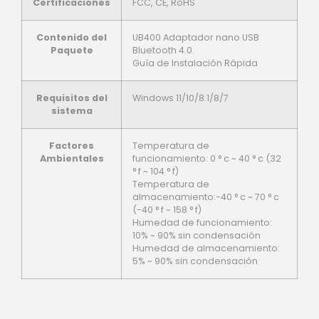
Certificaciones
FCC, CE, RoHS
Contenido del
UB400 Adaptador nano USB
Paquete
Bluetooth 4.0.
Guía de Instalación Rápida
Requisitos del
Windows 11/10/8.1/8/7
sistema
Factores
Temperatura de
Ambientales
funcionamiento: 0 ° c ~ 40 ° c (32
° f ~ 104 ° f)
Temperatura de
almacenamiento:-40 ° c ~ 70 ° c
(-40 ° f ~ 158 ° f)
Humedad de funcionamiento:
10% ~ 90% sin condensación
Humedad de almacenamiento:
5% ~ 90% sin condensación