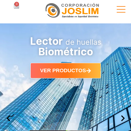
0
Lector
de huellas
Biométrico
VER PRODUCTOS