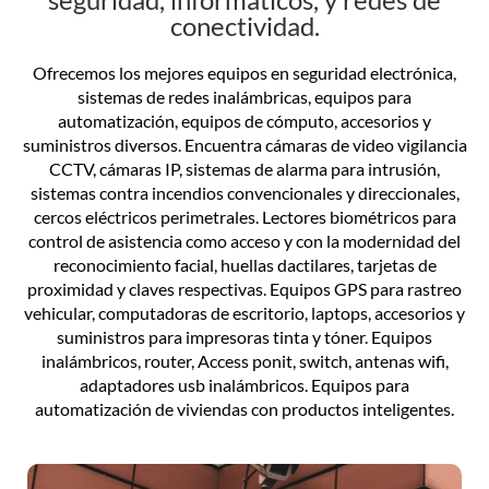
mantenimiento.
conectividad.
Ofrecemos los mejores equipos en seguridad electrónica,
Ofrecemos nuestros mejores servicios de instalación y
mantenimiento con personal altamente calificado para
sistemas de redes inalámbricas, equipos para
satisfacer las necesidades de nuestros clientes, buscando
automatización, equipos de cómputo, accesorios y
suministros diversos. Encuentra cámaras de video vigilancia
cubrir sus expectativas, brindado el conocimiento en cada
una de las soluciones y enfocados en entrar servicios de
CCTV, cámaras IP, sistemas de alarma para intrusión,
sistemas contra incendios convencionales y direccionales,
calidad y garantía en los trabajaos que realizamos.
cercos eléctricos perimetrales. Lectores biométricos para
control de asistencia como acceso y con la modernidad del
reconocimiento facial, huellas dactilares, tarjetas de
proximidad y claves respectivas. Equipos GPS para rastreo
Instalación y mantenimiento
vehicular, computadoras de escritorio, laptops, accesorios y
suministros para impresoras tinta y tóner. Equipos
inalámbricos, router, Access ponit, switch, antenas wifi,
Desarrollo de Software
adaptadores usb inalámbricos. Equipos para
automatización de viviendas con productos inteligentes.
Diseños Web