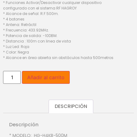
* Funciones Activar/Desactivar cualquier dispositivo
configurado con el sistema RF HAGROY
* Alcance de señal: R.F.500m.
* 4 botones
* Antena: Retráctil
* Frecuencia: 433.92MHz.
* Potencia de salida: -10DBM.
* Distancia : 100m con linea de vista
* Luz Led: Roja
* Color: Negra
* Alcance en área abierta sin obstáculos hasta 500metros
Añadir al carrito
DESCRIPCIÓN
Descripción
* MODELO: HG-H4KB-500M