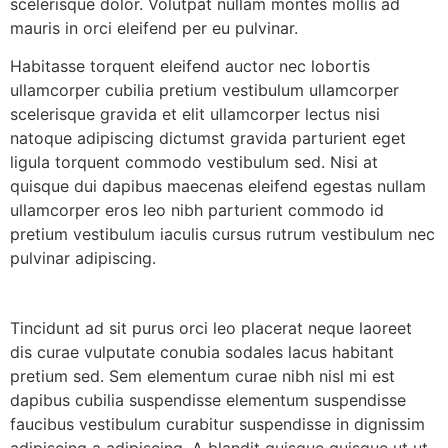
scelerisque dolor. Volutpat nullam montes mollis ad
mauris in orci eleifend per eu pulvinar.
Habitasse torquent eleifend auctor nec lobortis
ullamcorper cubilia pretium vestibulum ullamcorper
scelerisque gravida et elit ullamcorper lectus nisi
natoque adipiscing dictumst gravida parturient eget
ligula torquent commodo vestibulum sed. Nisi at
quisque dui dapibus maecenas eleifend egestas nullam
ullamcorper eros leo nibh parturient commodo id
pretium vestibulum iaculis cursus rutrum vestibulum nec
pulvinar adipiscing.
Tincidunt ad sit purus orci leo placerat neque laoreet
dis curae vulputate conubia sodales lacus habitant
pretium sed. Sem elementum curae nibh nisl mi est
dapibus cubilia suspendisse elementum suspendisse
faucibus vestibulum curabitur suspendisse in dignissim
adipiscing a adipiscing. A blandit quisque quisque ut ut