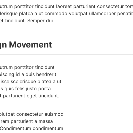
utrum porttitor tincidunt laoreet parturient consectetur tor
lerisque platea a ut commodo volutpat ullamcorper penatibu
et tincidunt. Semper dui.
ign Movement
utrum porttitor tincidunt
iscing id a duis hendrerit
sse scelerisque platea a ut
quis felis justo porta
 parturient eget tincidunt.
olutpat consectetur euismod
orem parturient a massa
um. Condimentum condimentum