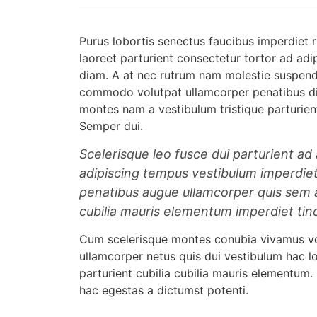
Purus lobortis senectus faucibus imperdiet r
laoreet parturient consectetur tortor ad adip
diam. A at nec rutrum nam molestie suspendi
commodo volutpat ullamcorper penatibus dis 
montes nam a vestibulum tristique parturient
Semper dui.
Scelerisque leo fusce dui parturient ad
adipiscing tempus vestibulum imperdie
penatibus augue ullamcorper quis sem a
cubilia mauris elementum imperdiet tin
Cum scelerisque montes conubia vivamus v
ullamcorper netus quis dui vestibulum hac l
parturient cubilia cubilia mauris element
hac egestas a dictumst potenti.