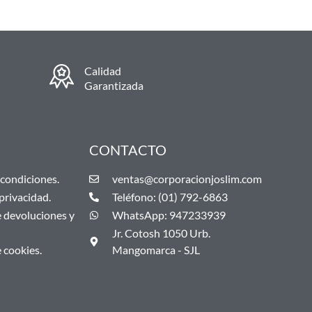
Calidad
Garantizada
CONTACTO
condiciones.
ventas@corporacionjoslim.com
 privacidad.
Teléfono: (01) 792-6863
e devoluciones y
WhatsApp: 947233939
Jr. Cotosh 1050 Urb.
e cookies.
Mangomarca - SJL