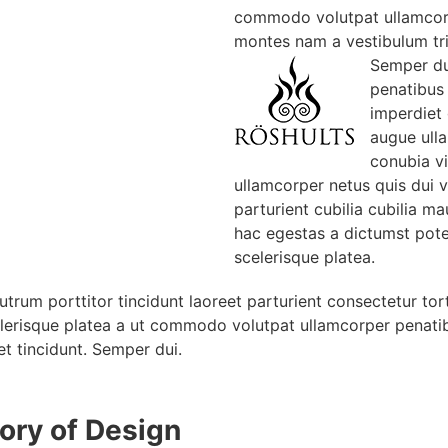
commodo volutpat ullamcorpe
montes nam a vestibulum tris
Semper du
penatibus
imperdiet
augue ull
conubia v
ullamcorper netus quis dui 
parturient cubilia cubilia
hac egestas a dictumst pot
scelerisque platea.
utrum porttitor tincidunt laoreet parturient consectetur tor
lerisque platea a ut commodo volutpat ullamcorper penatibu
et tincidunt. Semper dui.
tory of Design