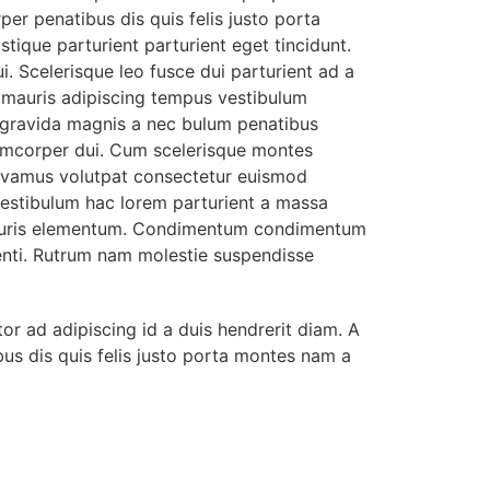
r penatibus dis quis felis justo porta
tique parturient parturient eget tincidunt.
i.
Scelerisque leo fusce dui parturient ad a
 mauris adipiscing tempus vestibulum
 gravida magnis a nec bulum penatibus
amcorper dui. Cum scelerisque montes
ivamus volutpat consectetur euismod
vestibulum hac lorem parturient a massa
 mauris elementum. Condimentum condimentum
enti. Rutrum nam molestie suspendisse
tor ad adipiscing id a duis hendrerit diam. A
s dis quis felis justo porta montes nam a