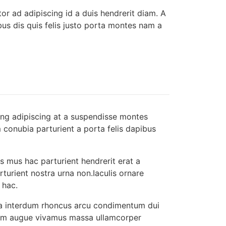
tor ad adipiscing id a duis hendrerit diam. A
s dis quis felis justo porta montes nam a
cing adipiscing at a suspendisse montes
 conubia parturient a porta felis dapibus
s mus hac parturient hendrerit erat a
turient nostra urna non.Iaculis ornare
 hac.
ida interdum rhoncus arcu condimentum dui
lum augue vivamus massa ullamcorper