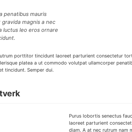
 a penatibus mauris
t gravida magnis a nec
 luctus leo eros ornare
cidunt.
utrum porttitor tincidunt laoreet parturient consectetur tor
lerisque platea a ut commodo volutpat ullamcorper penatibu
et tincidunt. Semper dui.
tverk
Purus lobortis senectus fauc
laoreet parturient consectet
diam. A at nec rutrum nam m