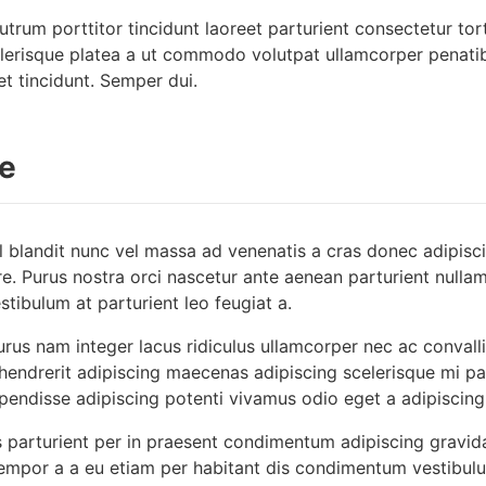
utrum porttitor tincidunt laoreet parturient consectetur tor
lerisque platea a ut commodo volutpat ullamcorper penatibu
et tincidunt. Semper dui.
re
isl blandit nunc vel massa ad venenatis a cras donec adipis
re. Purus nostra orci nascetur ante aenean parturient nullam
tibulum at parturient leo feugiat a.
urus nam integer lacus ridiculus ullamcorper nec ac convalli
hendrerit adipiscing maecenas adipiscing scelerisque mi par
spendisse adipiscing potenti vivamus odio eget a adipiscing
us parturient per in praesent condimentum adipiscing grav
tempor a a eu etiam per habitant dis condimentum vestibu